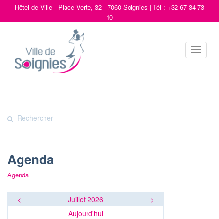
Hôtel de Ville - Place Verte, 32 - 7060 Soignies | Tél : +32 67 34 73
10
Toggle
navigat
Agenda
Agenda
<
Juillet 2026
>
Aujourd'hui