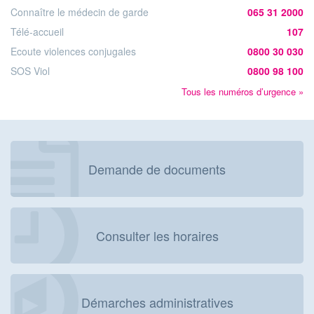
Connaître le médecin de garde
065 31 2000
Télé-accueil
107
Ecoute violences conjugales
0800 30 030
SOS Viol
0800 98 100
Tous les numéros d’urgence »
Demande de documents
Consulter les horaires
Démarches administratives