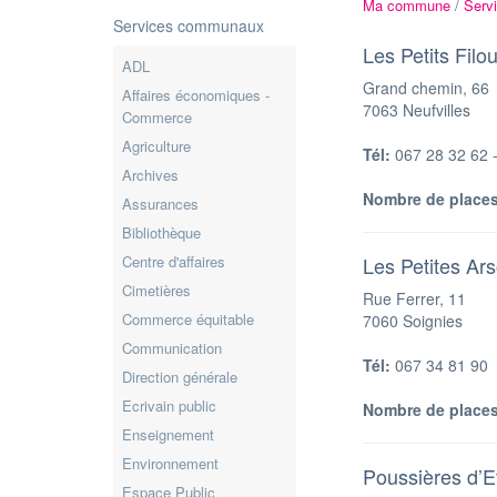
Ma commune
/
Serv
Services communaux
Les Petits Filo
ADL
Grand chemin, 66
Affaires économiques -
7063 Neufvilles
Commerce
Agriculture
Tél:
067 28 32 62 -
Archives
Nombre de places
Assurances
Bibliothèque
Centre d'affaires
Les Petites Ars
Cimetières
Rue Ferrer, 11
Commerce équitable
7060 Soignies
Communication
Tél:
067 34 81 90
Direction générale
Ecrivain public
Nombre de places
Enseignement
Environnement
Poussières d’E
Espace Public