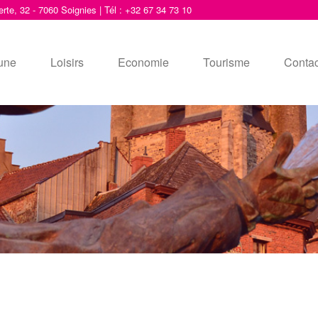
erte, 32 - 7060 Soignies | Tél : +32 67 34 73 10
une
Loisirs
Economie
Tourisme
Contac