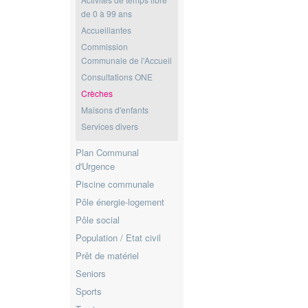
de 0 à 99 ans
Accueillantes
Commission
Communale de l'Accueil
Consultations ONE
Crèches
Maisons d'enfants
Services divers
Plan Communal
d'Urgence
Piscine communale
Pôle énergie-logement
Pôle social
Population / Etat civil
Prêt de matériel
Seniors
Sports