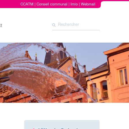
CCATM
|
Conseil communal
|
Imio
|
Webmail
t