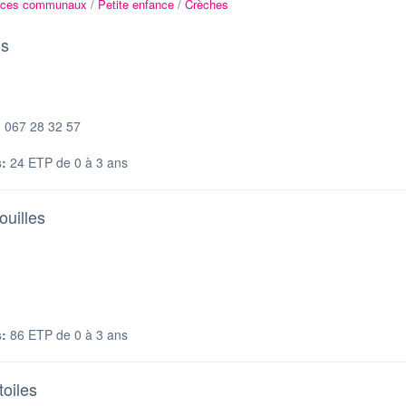
ices communaux
/
Petite enfance
/
Crèches
us
 067 28 32 57
:
24 ETP de 0 à 3 ans
ouilles
:
86 ETP de 0 à 3 ans
toiles