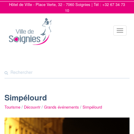
Hôtel de Ville - Place Verte, 32 - 7060 Soignies | Tél : +32 67 34 73
10
Toggle
navigat
Simpélourd
Tourisme
/
Découvrir
/
Grands événements
/
Simpélourd