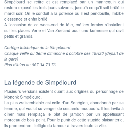
Simpélourd se retire et est remplacé par un mannequin qui
restera exposé les trois jours suivants, jusqu’à ce qu’il soit brûlé le
mardi soir. On le conduit à la potence où il est pendouillé, imbibé
d’essence et enfin brûlé.
A l’occasion de ce week-end de fête, métiers forains s’installent
sur les places Verte et Van Zeeland pour une kermesse qui ravit
petits et grands.
Cortège folklorique de la Simpélourd
Chaque veille du 3ème dimanche d’octobre dès 19H30 (départ de
la gare)
Plus d'infos au 067 34 73 76
La légende de Simpélourd
Plusieurs versions existent quant aux origines du personnage de
Mononk Simpélourd.
La plus vraisemblable est celle d’un Sonégien, abandonné par sa
femme, qui voulut se venger de ses amis moqueurs. Il les invita à
dîner mais remplaça le plat de jambon par un appétissant
morceau de bois peint. Pour le punir de cette stupide plaisanterie,
ils promenèrent l’effigie du farceur à travers toute la ville.