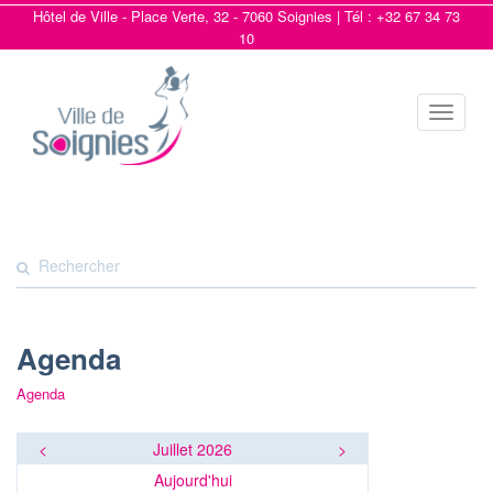
Hôtel de Ville - Place Verte, 32 - 7060 Soignies | Tél : +32 67 34 73
10
Toggle
navigat
Agenda
Agenda
<
Juillet 2026
>
Aujourd'hui