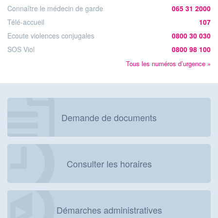
Connaître le médecin de garde
065 31 2000
Télé-accueil
107
Ecoute violences conjugales
0800 30 030
SOS Viol
0800 98 100
Tous les numéros d’urgence »
Demande de documents
Consulter les horaires
Démarches administratives