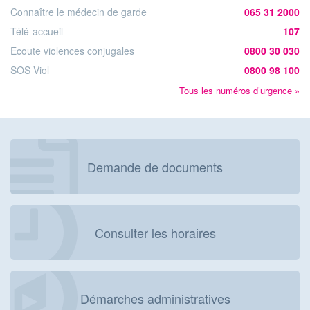
Connaître le médecin de garde
065 31 2000
Télé-accueil
107
Ecoute violences conjugales
0800 30 030
SOS Viol
0800 98 100
Tous les numéros d’urgence »
Demande de documents
Consulter les horaires
Démarches administratives