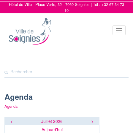
Hôtel de Ville - Place Verte, 32 - 7060 Soignies | Tél : +32 67 34 73
10
Toggle
navigat
Agenda
Agenda
<
Juillet 2026
>
Aujourd'hui