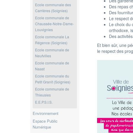
Des garderie
Ecole communale des
Des repas 
Carrières (Soignies)
Des fournitu
Ecole communale de
Le respect d
Chaussée-Notre-Dame-
Le choix du c
Louvignies
orthodoxe, i
Des activités
Ecole communale La
Régence (Soignies)
Et bien sûr, une pé
Ecole communale de
le respect des prog
Neufvilles
Ecole communale de
Naast
Ecole communale du
Petit Granit (Soignies)
Ecole communale de
Thieusies
E.E.P.S.I.S.
Environnement
Espace Public
Numérique