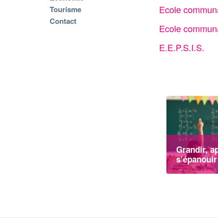
Ecole communal
Tourisme
Contact
Ecole communa
E.E.P.S.I.S.
Grandir, a
s’épanouir