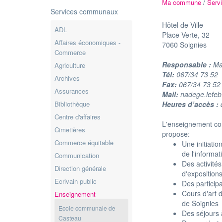
Ma commune
/
Serv
Services communaux
Hôtel de Ville
ADL
Place Verte, 32
Affaires économiques -
7060 Soignies
Commerce
Responsable :
Ma
Agriculture
Tél:
067/34 73 52
Archives
Fax:
067/34 73 52
Assurances
Mail:
nadege.lefeb
Bibliothèque
Heures d’accès :
Centre d'affaires
L'enseignement co
Cimetières
propose:
Commerce équitable
Une initiatio
de l'informa
Communication
Des activités
Direction générale
d'exposition
Ecrivain public
Des particip
Cours d'art 
Enseignement
de Soignies
Ecole communale de
Des séjours 
Casteau