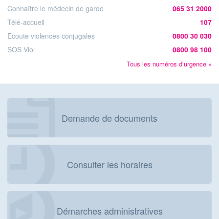
Connaître le médecin de garde
065 31 2000
Télé-accueil
107
Ecoute violences conjugales
0800 30 030
SOS Viol
0800 98 100
Tous les numéros d’urgence »
Demande de documents
Consulter les horaires
Démarches administratives