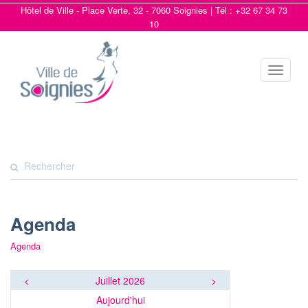
Hôtel de Ville - Place Verte, 32 - 7060 Soignies | Tél : +32 67 34 73
10
Toggle
navigat
Agenda
Agenda
<
Juillet 2026
>
Aujourd'hui