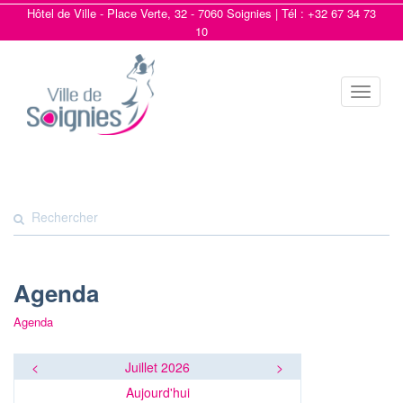
Hôtel de Ville - Place Verte, 32 - 7060 Soignies | Tél : +32 67 34 73
10
Toggle
navigat
Agenda
Agenda
<
Juillet 2026
>
Aujourd'hui