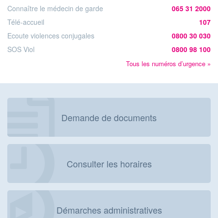
Connaître le médecin de garde
065 31 2000
Télé-accueil
107
Ecoute violences conjugales
0800 30 030
SOS Viol
0800 98 100
Tous les numéros d’urgence »
Demande de documents
Consulter les horaires
Démarches administratives