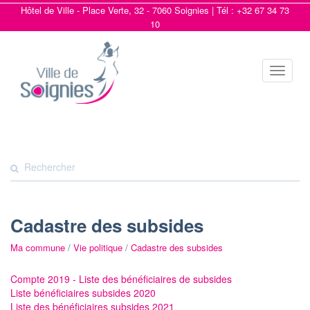
Hôtel de Ville - Place Verte, 32 - 7060 Soignies | Tél : +32 67 34 73
10
Toggle
navigat
Cadastre des subsides
Ma commune
/
Vie politique
/
Cadastre des subsides
Compte 2019 - Liste des bénéficiaires de subsides
Liste bénéficiaires subsides 2020
Liste des bénéficiaires subsides 2021