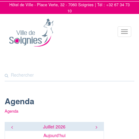
Hôtel de Ville - Place Verte, 32 - 7060 Soignies | Tél : +32 67 34 73
10
Toggle
navigat
Agenda
Agenda
<
Juillet 2026
>
Aujourd'hui