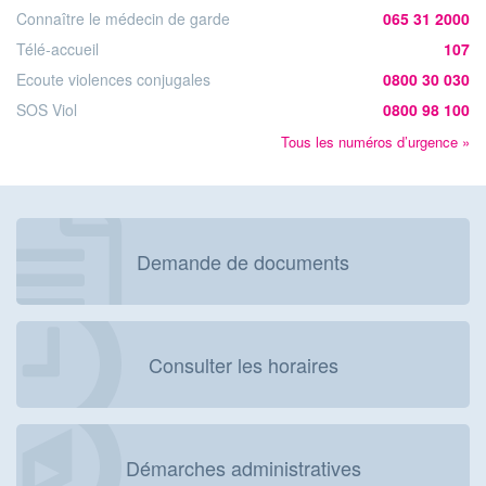
Connaître le médecin de garde
065 31 2000
Télé-accueil
107
Ecoute violences conjugales
0800 30 030
SOS Viol
0800 98 100
Tous les numéros d’urgence »
Demande de documents
Consulter les horaires
Démarches administratives