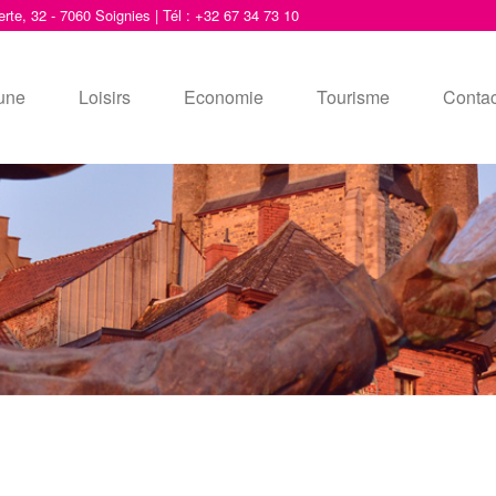
erte, 32 - 7060 Soignies | Tél : +32 67 34 73 10
une
Loisirs
Economie
Tourisme
Contac