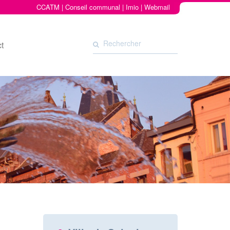
CCATM
|
Conseil communal
|
Imio
|
Webmail
t