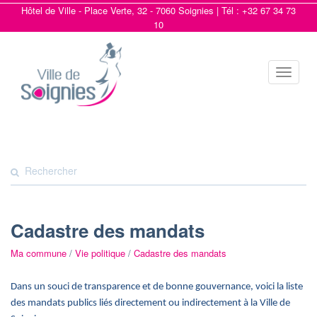
Hôtel de Ville - Place Verte, 32 - 7060 Soignies | Tél : +32 67 34 73
10
Toggle
navigat
Cadastre des mandats
Ma commune
/
Vie politique
/
Cadastre des mandats
Dans un souci de transparence et de bonne gouvernance, voici la liste
des mandats publics liés directement ou indirectement à la Ville de