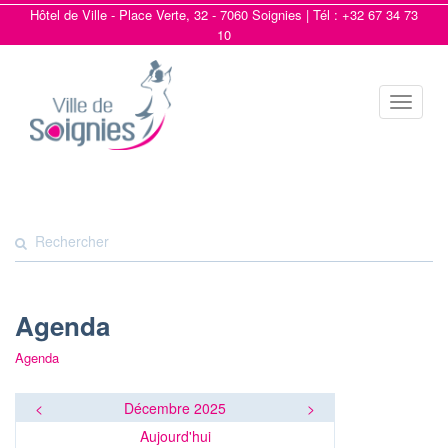
Hôtel de Ville - Place Verte, 32 - 7060 Soignies | Tél : +32 67 34 73
10
Toggle
navigat
Agenda
Agenda
<
Décembre 2025
>
Aujourd'hui