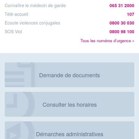
Connaître le médecin de garde
065 31 2000
Télé-accueil
107
Ecoute violences conjugales
0800 30 030
SOS Viol
0800 98 100
Tous les numéros d’urgence »
Demande de documents
Consulter les horaires
Démarches administratives