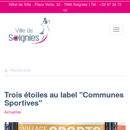
Hôtel de Ville - Place Verte, 32 - 7060 Soignies | Tél : +32 67 34 73
10
Toggle
navigat
Trois étoiles au label "Communes
Sportives"
Actualités