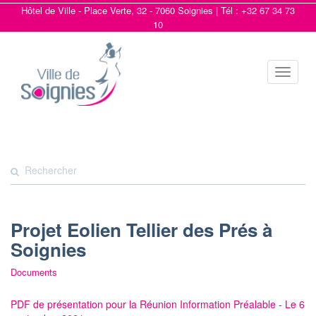
Hôtel de Ville - Place Verte, 32 - 7060 Soignies | Tél : +32 67 34 73
10
Toggle
navigat
Projet Eolien Tellier des Prés à
Soignies
Documents
PDF de présentation pour la Réunion Information Préalable - Le 6