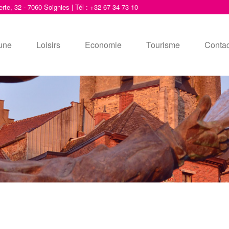
erte, 32 - 7060 Soignies | Tél : +32 67 34 73 10
une
Loisirs
Economie
Tourisme
Contac