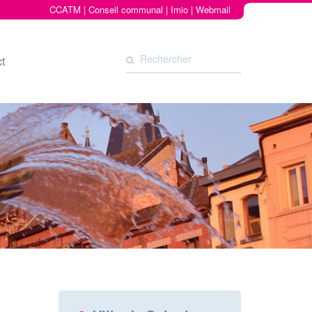
CCATM
|
Conseil communal
|
Imio
|
Webmail
t