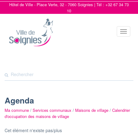
Hôtel de Ville - Place Verte, 32 - 7060 Soignies | Tél : +32 67 34 73
10
Toggle
navigat
Agenda
Ma commune
/
Services communaux
/
Maisons de village
/
Calendrier
d'occupation des maisons de village
Cet élément n'existe pas/plus