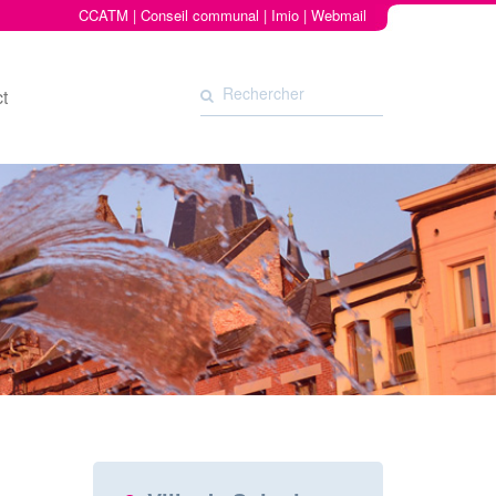
CCATM
|
Conseil communal
|
Imio
|
Webmail
t