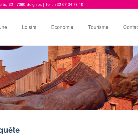
erte, 32 - 7060 Soignies | Tél : +32 67 34 73 10
une
Loisirs
Economie
Tourisme
Contac
quête