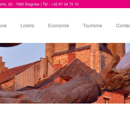
erte, 32 - 7060 Soignies | Tél : +32 67 34 73 10
une
Loisirs
Economie
Tourisme
Contac