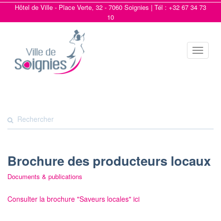
Hôtel de Ville - Place Verte, 32 - 7060 Soignies | Tél : +32 67 34 73
10
Toggle
navigat
Brochure des producteurs locaux
Documents & publications
Consulter la brochure "Saveurs locales" ici