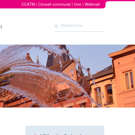
CCATM
|
Conseil communal
|
Imio
|
Webmail
t