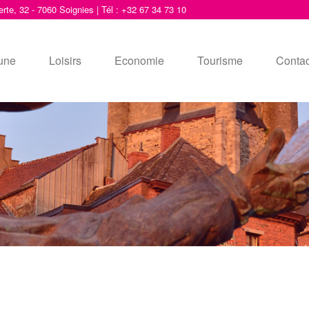
erte, 32 - 7060 Soignies | Tél : +32 67 34 73 10
une
Loisirs
Economie
Tourisme
Contac