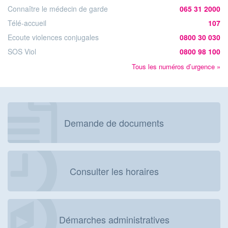
Connaître le médecin de garde
065 31 2000
Télé-accueil
107
Ecoute violences conjugales
0800 30 030
SOS Viol
0800 98 100
Tous les numéros d’urgence »
Demande de documents
Consulter les horaires
Démarches administratives