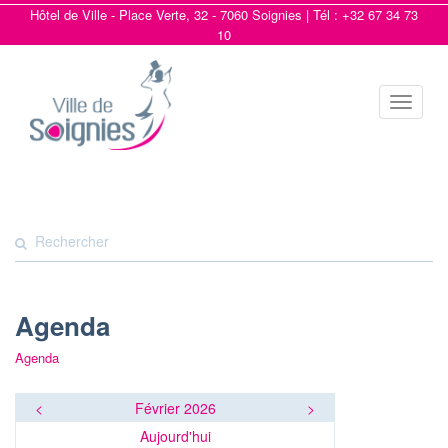
Hôtel de Ville - Place Verte, 32 - 7060 Soignies | Tél : +32 67 34 73
10
Toggle
navigat
Agenda
Agenda
<
Février 2026
>
Aujourd'hui