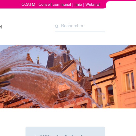
CCATM
|
Conseil communal
|
Imio
|
Webmail
t