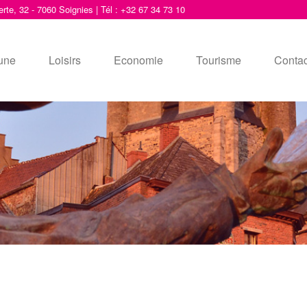
erte, 32 - 7060 Soignies | Tél : +32 67 34 73 10
une
Loisirs
Economie
Tourisme
Contac